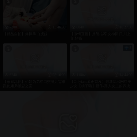
留言互动
牧神记在线观看 · 影迷交流
牧神爱好者
2小时前
终于找到
牧神记在线观看全集免费播放
的地方了！画质超
清，更新也快，必须推荐给朋友！
追番少年
5小时前
牧神记免费观看
真的太棒了！第一季已经二刷，期待第二季
的更新，每周五坐等！