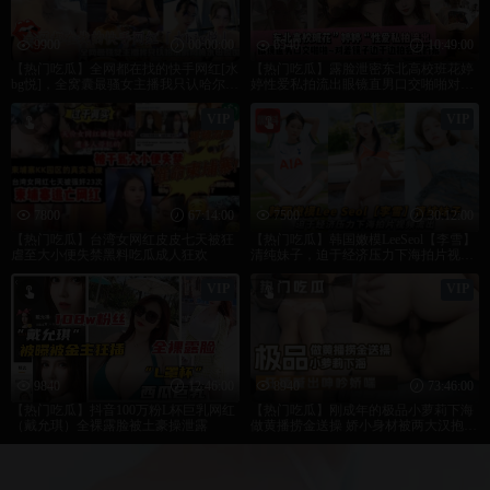
牧神记 第一季
2
9.2
热度 98.3万
牧神记 剧场版
3
9.0
热度 76.4万
牧神记 漫画
4
8.9
热度 62.1万
牧神记 特别篇
5
8.8
热度 54.7万
牧神记 有声书
6
8.6
热度 43.2万
关于牧神记
牧神记全集在线 · 作品介绍