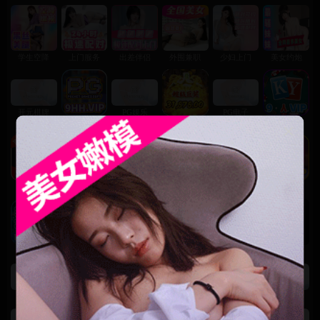
更新至80话
更新至5期
牧神记 漫画
牧神记 周边花絮
漫画
2025
连载中
综艺
2026
连载中
牧神记免费观看 漫画版，精美画
牧神记动漫在线 周边花絮，幕后
风还原小说经典场景，每周双
制作揭秘，声优访谈，精彩不
更。…
断。…
⭐ 8.9
⭐ 8.2
▶ 播放
▶ 播放