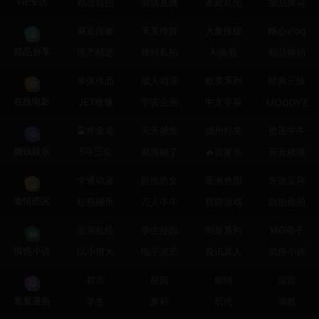
24集
更新至12集
牧神记 第一季
牧神记 第二季
动漫
2025
已完结
动漫
2026
连载中
牧神记在线观看全集免费播放 第
牧神记全集在线 第二季火热更新
一季全24集。少年秦牧在乱世中…
中。秦牧踏上新的征程，面对更
强…
⭐ 9.2
⭐ 9.5
▶ 播放
▶ 播放
限定
热映