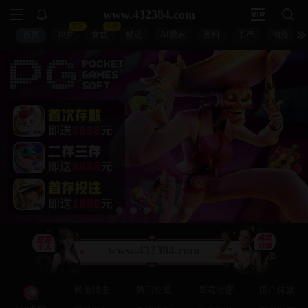
牧
牧神记
· 在线
首页
›
牧神记在线观看
›
全集免费播放
✨ 全新上线
🔥 热播
牧神记在线观看全集免费播放
· 第一季全24集已完结 · 第
牧神记 第二季
二季火热更新中
牧神记高清播放，续写传奇，每周五更新
‹
›
热门推荐
牧神记在线观看全集免费播放 · 人气爆棚
NEW
更新